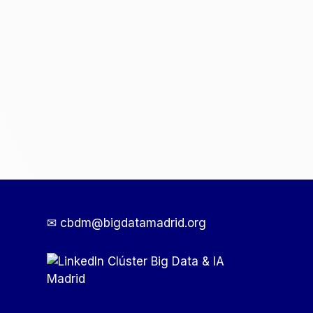
✉ cbdm@bigdatamadrid.org
Clúster Big Data & IA
Madrid