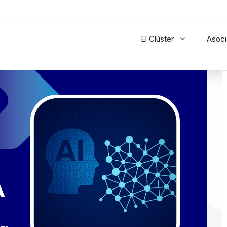
El Clúster
Asoc