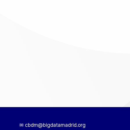
✉ cbdm@bigdatamadrid.org